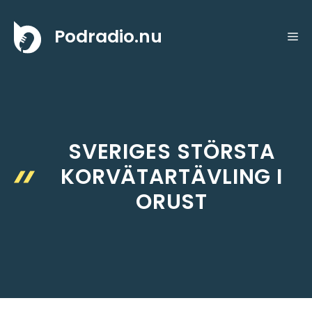
Hoppa
till
Podradio.nu
ME
innehåll
SVERIGES STÖRSTA
KORVÄTARTÄVLING I
ORUST