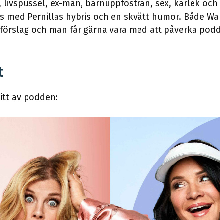
 livspussel, ex-män, barnuppfostran, sex, kärlek och
is med Pernillas hybris och en skvätt humor. Både W
 förslag och man får gärna vara med att påverka po
t
nitt av podden: