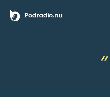
Hoppa
till
Podradio.nu
innehåll