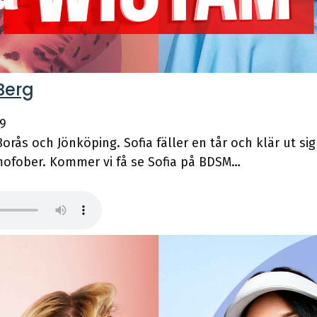
Berg
59
rås och Jönköping. Sofia fäller en tår och klär ut sig ti
mofober. Kommer vi få se Sofia på BDSM…