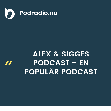
Hoppa
till
Podradio.nu
ME
innehåll
ALEX & SIGGES
PODCAST – EN
POPULÄR PODCAST