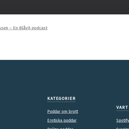
sen – En Blåvit podcast
KATEGORIER
VART
Poddar om brott
Erotiska poddar
Spotif