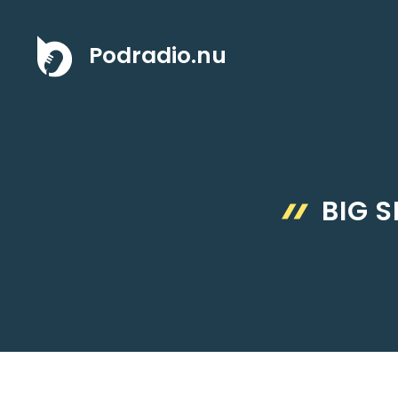
Hoppa
till
Podradio.nu
innehåll
BIG 